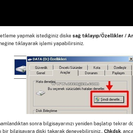
etleme yapmak istediğiniz diske
sağ tıklayıp/Özellikler / A
eğine tıklayarak işlemi yapabilirsiniz.
amlandıktan sonra bilgisayarınızı yeniden başlatıp tekrar d
ı bir bilgisayara diski takarak deneyebilirsiniz..
Chkdsk
, anc