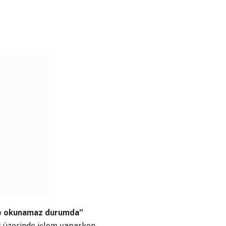
ve okunamaz durumda”
sk üzerinde işlem yaparken