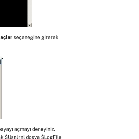
raçlar
seçeneğine girerek
osyayı açmayı deneyiniz.
ak $UsnJrnl dosya $LogFile