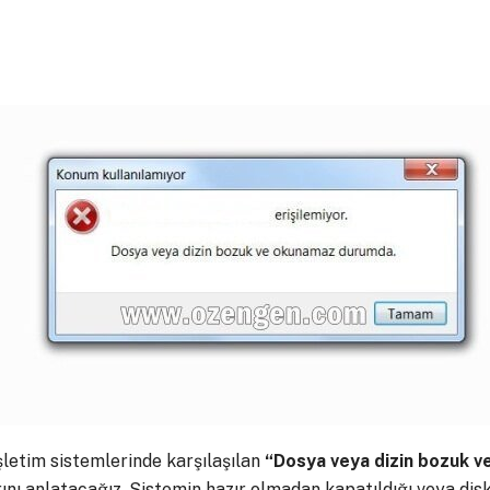
şletim sistemlerinde karşılaşılan
“Dosya veya dizin bozuk 
ını anlatacağız. Sistemin hazır olmadan kapatıldığı veya di