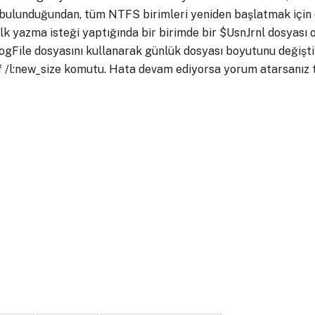
bulunduğundan, tüm NTFS birimleri yeniden başlatmak için de
lk yazma isteği yaptığında bir birimde bir $UsnJrnl dosyası 
gFile dosyasını kullanarak günlük dosyası boyutunu değişti
f /l:new_size komutu. Hata devam ediyorsa yorum atarsanız te