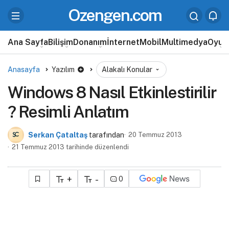
Ozengen.com
Ana Sayfa
Bilişim
Donanım
İnternet
Mobil
Multimedya
Oyun
Anasayfa
Yazılım
Alakalı Konular
Windows 8 Nasıl Etkinlestirilir
? Resimli Anlatım
Serkan Çataltaş
tarafından
20 Temmuz 2013
21 Temmuz 2013 tarihinde düzenlendi
+
-
0