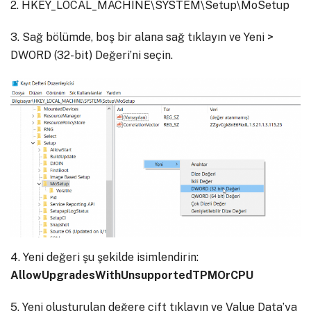
2. HKEY_LOCAL_MACHINE\SYSTEM\Setup\MoSetup
3. Sağ bölümde, boş bir alana sağ tıklayın ve Yeni >
DWORD (32-bit) Değeri’ni seçin.
4. Yeni değeri şu şekilde isimlendirin:
AllowUpgradesWithUnsupportedTPMOrCPU
5. Yeni oluşturulan değere çift tıklayın ve Value Data’ya