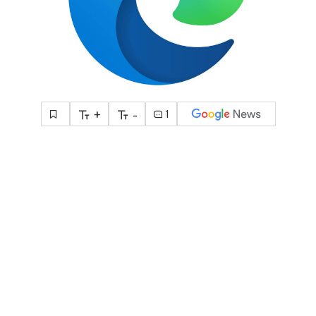
+
-
1