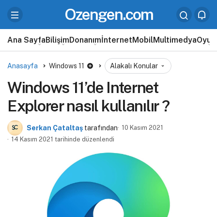
Ozengen.com
Ana Sayfa
Bilişim
Donanım
İnternet
Mobil
Multimedya
Oyun
Anasayfa
Windows 11
Alakalı Konular
Windows 11’de Internet
Explorer nasıl kullanılır ?
Serkan Çataltaş
tarafından
10 Kasım 2021
14 Kasım 2021 tarihinde düzenlendi