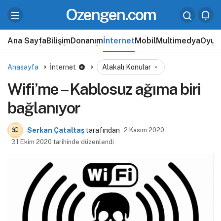
Ozengen.com
Ana Sayfa
Bilişim
Donanım
İnternet
Mobil
Multimedya
Oyun
Anasayfa
İnternet
Alakalı Konular
Wifi’me – Kablosuz ağıma biri
bağlanıyor
Serkan Çataltaş
tarafından
2 Kasım 2020
31 Ekim 2020 tarihinde düzenlendi