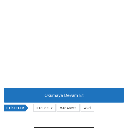
Okumaya Devam Et
ETIKETLER
KABLOSUZ
MAC ADRES
WI-FI