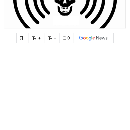
+
-
0