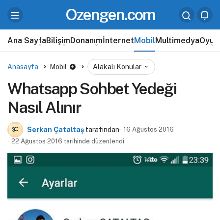
Ozengen.com
Ana Sayfa
Bilişim
Donanım
İnternet
Mobil
Multimedya
Oyun
Anasayfa
Mobil
Alakalı Konular
Whatsapp Sohbet Yedeği
Nasıl Alınır
Serkan Çataltaş
tarafından
16 Ağustos 2016
22 Ağustos 2016 tarihinde düzenlendi