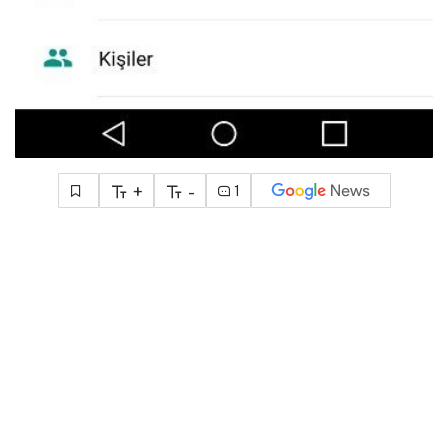
+
-
1