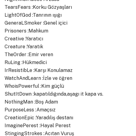
TearsFears :Korku Gözyaşları
LightOfGod :Tanrının ışığı
GeneraLSmoker :Genel içici
Prisoners :Mahkum
Creative :Yaratıcı
Creature :Yaratık
TheOrder :Emir veren
RuLing :Hükmedici
IrResistibLe :Karşı Konulamaz
WatchAndLearn :İzle ve öğren
WhoisPowerful :Kim güçlü
ShutItDown :kapatıldığında,aşagı it kapa vs.
NothingMan :Boş Adam
PurposeLess :Amaçsız
CreationEpic :Yaradılış destanı
ImaginePerest :Hayal Perest
StingingStrokes :Acıtan Vuruş