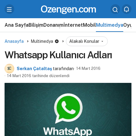
Ozengen.com
Ana Sayfa
Bilişim
Donanım
İnternet
Mobil
Multimedya
Oyun
Anasayfa
Multimedya
Alakalı Konular
Whatsapp Kullanıcı Adları
Serkan Çataltaş
tarafından
14 Mart 2016
14 Mart 2016 tarihinde düzenlendi