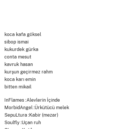
koca kafa göksel
sibop ismai
kukurdek gürka
conta mesut
kavruk hasan
kurşun geçirmez rahm
koca karı emin
bitten mikail
InFlames :Alevlerin İçinde
MorbidAngel :Ürkütücü melek
SepuLtura :Kabir (mezar)
Soulfly :Uçan ruh