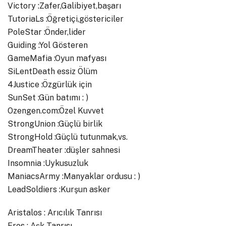
Victory :Zafer,Galibiyet,başarı
TutoriaLs :Öğretiçi,göstericiler
PoleStar :Önder,lider
Guiding :Yol Gösteren
GameMafia :Oyun mafyası
SiLentDeath essiz Ölüm
4Justice :Özgürlük için
SunSet :Gün batımı : )
Ozengen.com:Özel Kuvvet
StrongUnion :Güçlü birlik
StrongHold :Güçlü tutunmak,vs.
DreamTheater :düşler sahnesi
Insomnia :Uykusuzluk
ManiacsArmy :Manyaklar ordusu : )
LeadSoldiers :Kurşun asker
Aristalos : Arıcılık Tanrısı
Eros : Aşk Tanrısı