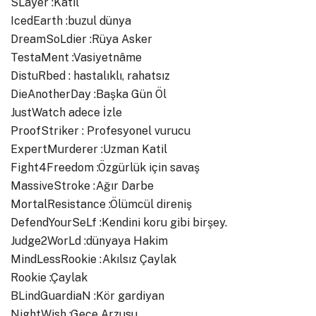
SLayer :Katil
IcedEarth :buzul dünya
DreamSoLdier :Rüya Asker
TestaMent :Vasiyetnâme
DistuRbed : hastalıklı, rahatsız
DieAnotherDay :Başka Gün Öl
JustWatch adece İzle
ProofStriker : Profesyonel vurucu
ExpertMurderer :Uzman Katil
Fight4Freedom :Özgürlük için savaş
MassiveStroke :Ağır Darbe
MortalResistance :Ölümcül direniş
DefendYourSeLf :Kendini koru gibi birşey.
Judge2WorLd :dünyaya Hakim
MindLessRookie :Akılsız Çaylak
Rookie :Çaylak
BLindGuardiaN :Kör gardiyan
NightWish :Gece Arzusu