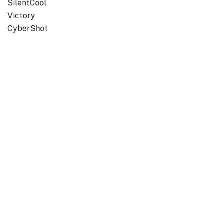
SilentCool
Victory
CyberShot