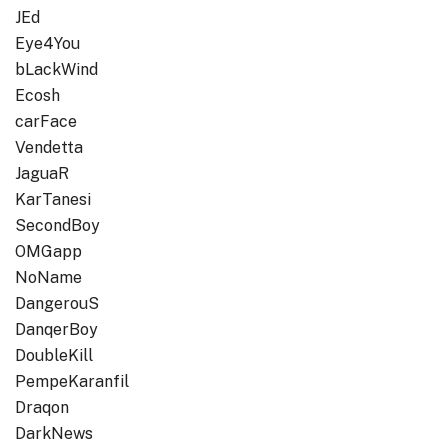
JEd
Eye4You
bLackWind
Ecosh
carFace
Vendetta
JaguaR
KarTanesi
SecondBoy
OMGapp
NoName
DangerouS
DanqerBoy
DoubleKill
PempeKaranfil
Draqon
DarkNews