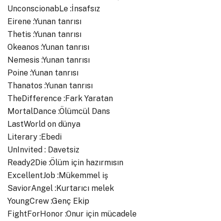
UnconscionabLe :İnsafsız
Eirene :Yunan tanrısı
Thetis :Yunan tanrısı
Okeanos :Yunan tanrısı
Nemesis :Yunan tanrısı
Poine :Yunan tanrısı
Thanatos :Yunan tanrısı
TheDifference :Fark Yaratan
MortalDance :Ölümcül Dans
LastWorld on dünya
Literary :Ebedi
UnInvited : Davetsiz
Ready2Die :Ölüm için hazırmısın
ExcellentJob :Mükemmel iş
SaviorAngel :Kurtarıcı melek
YoungCrew :Genç Ekip
FightForHonor :Onur için mücadele