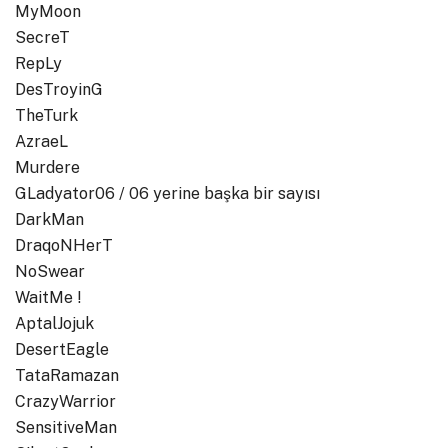
MyMoon
SecreT
RepLy
DesTroyinG
TheTurk
AzraeL
Murdere
GLadyator06 / 06 yerine başka bir sayısı
DarkMan
DraqoNHerT
NoSwear
WaitMe !
AptalJojuk
DesertEagle
TataRamazan
CrazyWarrior
SensitiveMan