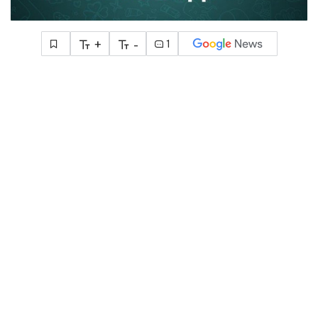
+
-
1