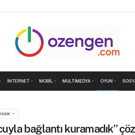
İNTERNET
MOBIL
MULTIMEDYA
OYUN
SOSY
onular
cuyla bağlantı kuramadık” ç