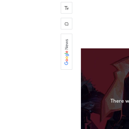
+
-
0