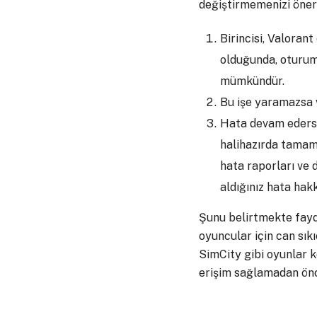
değiştirmemenizi öneri
Birincisi, Valoran
olduğunda, oturum
mümkündür.
Bu işe yaramazsa v
Hata devam ederse,
halihazırda tama
hata raporları ve 
aldığınız hata hak
Şunu belirtmekte fayda
oyuncular için can sık
SimCity gibi oyunlar k
erişim sağlamadan önc