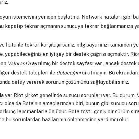
riz.
t oyun istemcisini yeniden başlatma. Network hataları gibi ba
u kapatıp tekrar açmanın sunucuya tekrar bağlanmanıza ya
e hata ile tekrar karşılaşırsanız, bilgisayarınızı tamamen y
 yapabileceğiniz en iyi şey bir destek çağrısı açmaktır. Rio
men
Valorant’a
ayrılmış bir
destek sayfası var
, ancak destek 
diğer destek talepleri ile
dolacağını
unutmayın. Bu ekrandan, 
kında detay vererek sorunun çözümünü sağlayabilirsiniz.
 var Riot şirket genelinde sunucu sorunları var. Bu durum, 
ıcı olsa da Beta’nın amaçlarından biri, bunun gibi sunucu soru
orkunç lansmanlarla ünlüdür. Beta testi, geniş bir sürüm sı
e bu sorunlardan bazılarının önlenmesine yardımcı olur.