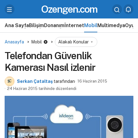
Ozengen.com
Ana Sayfa
Bilişim
Donanım
İnternet
Mobil
Multimedya
Oyun
Anasayfa
Mobil
Alakalı Konular
Telefondan Güvenlik
Kamerası Nasıl izlenir
Serkan Çataltaş
tarafından
16 Haziran 2015
24 Haziran 2015 tarihinde düzenlendi