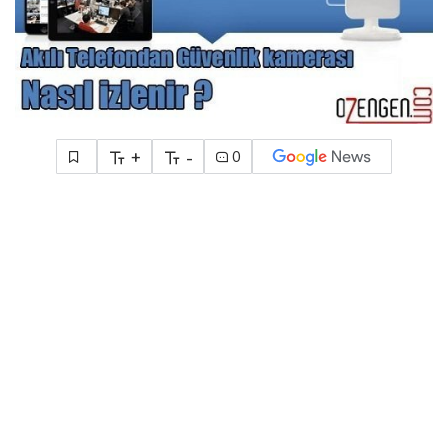
+
-
0