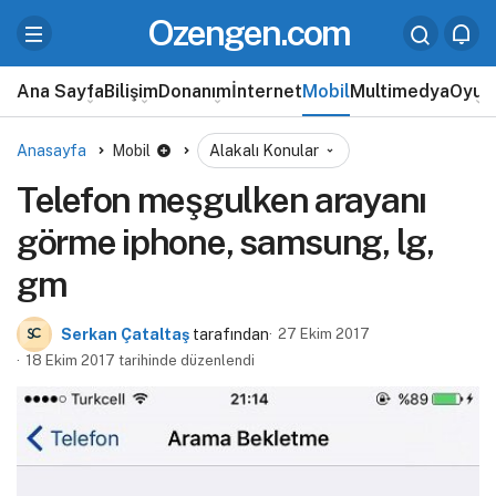
Ozengen.com
Ana Sayfa
Bilişim
Donanım
İnternet
Mobil
Multimedya
Oyun
Anasayfa
Mobil
Alakalı Konular
Telefon meşgulken arayanı
görme iphone, samsung, lg,
gm
Serkan Çataltaş
tarafından
27 Ekim 2017
18 Ekim 2017 tarihinde düzenlendi