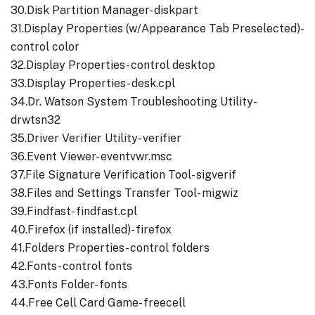
30.Disk Partition Manager- diskpart
31.Display Properties (w/Appearance Tab Preselected)-
control color
32.Display Properties- control desktop
33.Display Properties- desk.cpl
34.Dr. Watson System Troubleshooting Utility-
drwtsn32
35.Driver Verifier Utility- verifier
36.Event Viewer- eventvwr.msc
37.File Signature Verification Tool- sigverif
38.Files and Settings Transfer Tool- migwiz
39.Findfast- findfast.cpl
40.Firefox (if installed)- firefox
41.Folders Properties- control folders
42.Fonts- control fonts
43.Fonts Folder- fonts
44.Free Cell Card Game- freecell