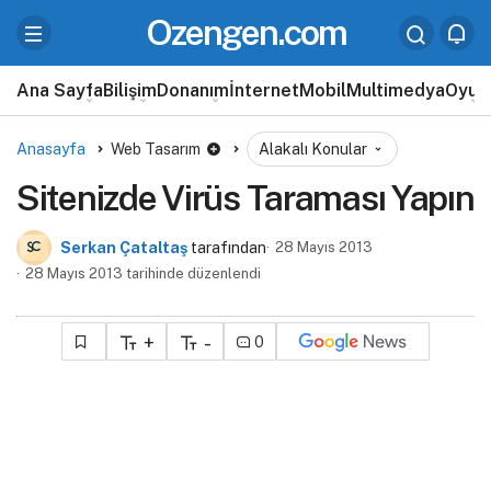
Ozengen.com
Ana Sayfa
Bilişim
Donanım
İnternet
Mobil
Multimedya
Oyun
Anasayfa
Web Tasarım
Alakalı Konular
Sitenizde Virüs Taraması Yapın
Serkan Çataltaş
tarafından
28 Mayıs 2013
28 Mayıs 2013 tarihinde düzenlendi
+
-
0