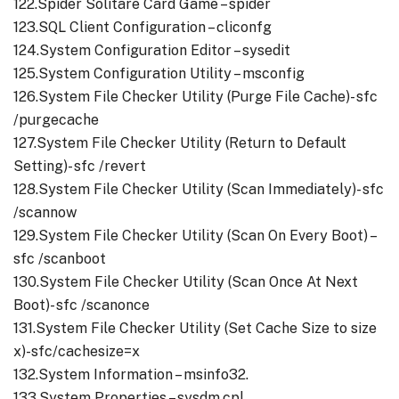
122.Spider Solitare Card Game – spider
123.SQL Client Configuration – cliconfg
124.System Configuration Editor – sysedit
125.System Configuration Utility – msconfig
126.System File Checker Utility (Purge File Cache)- sfc
/purgecache
127.System File Checker Utility (Return to Default
Setting)- sfc /revert
128.System File Checker Utility (Scan Immediately)- sfc
/scannow
129.System File Checker Utility (Scan On Every Boot) –
sfc /scanboot
130.System File Checker Utility (Scan Once At Next
Boot)- sfc /scanonce
131.System File Checker Utility (Set Cache Size to size
x)-sfc/cachesize=x
132.System Information – msinfo32.
133.System Properties – sysdm.cpl