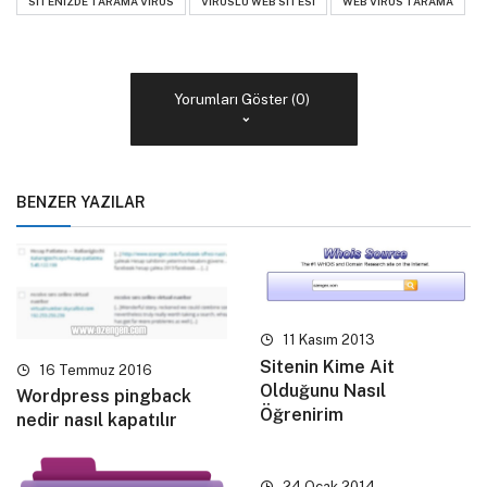
SITENIZDE TARAMA VIRÜS
VIRÜSLÜ WEB SITESI
WEB VIRÜS TARAMA
Yorumları Göster (0)
BENZER YAZILAR
11 Kasım 2013
Sitenin Kime Ait
16 Temmuz 2016
Olduğunu Nasıl
Wordpress pingback
Öğrenirim
nedir nasıl kapatılır
24 Ocak 2014