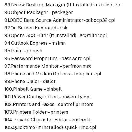
89.Nview Desktop Manager (If Installed)- nvtuicpl.cpl
90.Object Packager – packager
91.ODBC Data Source Administrator- odbccp32.cpl
92.On Screen Keyboard – osk
93.Opens AC3 Filter (If Installed) – ac3filter.cpl
94.Outlook Express – msimn
95.Paint – pbrush
96.Password Properties – password.cpl
97.Performance Monitor – perfmon.msc
98.Phone and Modem Options – telephon.cpl
99.Phone Dialer – dialer
100.Pinball Game – pinball
101.Power Configuration – powercfg.cpl
102.Printers and Faxes – control printers
103.Printers Folder – printers
104.Private Character Editor – eudcedit
105.Quicktime (If Installed)- QuickTime.cpl