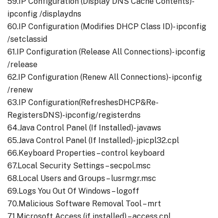
59.IP Configuration (Display DNS Cache Contents)-
ipconfig /displaydns
60.IP Configuration (Modifies DHCP Class ID)- ipconfig
/setclassid
61.IP Configuration (Release All Connections)- ipconfig
/release
62.IP Configuration (Renew All Connections)- ipconfig
/renew
63.IP Configuration(RefreshesDHCP&Re-
RegistersDNS)-ipconfig/registerdns
64.Java Control Panel (If Installed)- javaws
65.Java Control Panel (If Installed)- jpicpl32.cpl
66.Keyboard Properties – control keyboard
67.Local Security Settings – secpol.msc
68.Local Users and Groups – lusrmgr.msc
69.Logs You Out Of Windows – logoff
70.Malicious Software Removal Tool – mrt
71.Microsoft Access (if installed) – access.cpl