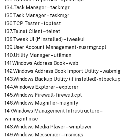
134.Task Manager – taskmgr
135.Task Manager – taskmgr
136.TCP Tester – tcptest
137.Telnet Client – telnet
138.Tweak UI (if installed) – tweakui
139.User Account Management- nusrmgr.cpl
140.Utility Manager – utilman
141.Windows Address Book – wab
142.Windows Address Book Import Utility – wabmig
143.Windows Backup Utility (if installed)- ntbackup
144.Windows Explorer – explorer
145.Windows Firewall- firewall.cpl
146.Windows Magnifier- magnify
147.Windows Management Infrastructure –
wmimgmt.msc
148.Windows Media Player – wmplayer
149.Windows Messenger – msmsgs