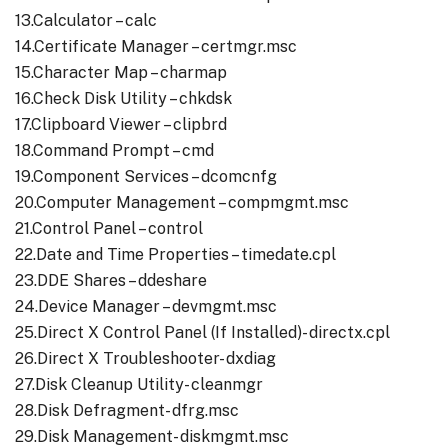
13.Calculator – calc
14.Certificate Manager – certmgr.msc
15.Character Map – charmap
16.Check Disk Utility – chkdsk
17.Clipboard Viewer – clipbrd
18.Command Prompt – cmd
19.Component Services – dcomcnfg
20.Computer Management – compmgmt.msc
21.Control Panel – control
22.Date and Time Properties – timedate.cpl
23.DDE Shares – ddeshare
24.Device Manager – devmgmt.msc
25.Direct X Control Panel (If Installed)- directx.cpl
26.Direct X Troubleshooter- dxdiag
27.Disk Cleanup Utility- cleanmgr
28.Disk Defragment- dfrg.msc
29.Disk Management- diskmgmt.msc