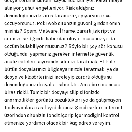
dosya koruma sistemi sayesinde siliniyor, karantinaya
alınıyor yahut engelleniyor. Risk aldığınızı
düşündüğünüzde virüs taraması yapıyorsunuz ve
çözüyorsunuz. Peki web sitenizin güvenliğinden emin
misiniz? Spam, Malware, İframe, zararlı j.sicript vs
sitenize sızdığında haberdar oluyor musunuz ya da
çözüm bulabiliyor musunuz? Böyle bir şey söz konusu
olduğunda yapmanız gereken internette güvenlik
analizi siteleri sayesinde sitenizi taratmak, FTP ile
bütün dosyalarınızı bilgisayarınızda taratmak ya da
dosya ve klasörlerinizi inceleyip zararlı olduğunu
düşündüğünüz dosyaları silmektir. Ama bu sonuncusu
biraz riskli. Temiz bir dosyayı silip sitenizde
anormallikler görüntü bozuklukları ya da çalışmayan
fonksiyonlara rastlayabilirsiniz. Şimdi sizlere internet
üzerinden sitenizin tehdit içerip içermediğini kontrol
etmenize yardımcı olacak bir kaç adres vereyim.