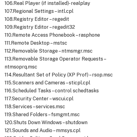
106.Real Player (if installed)- realplay
107.Regional Settings – intl.cpl
108.Registry Editor – regedit
109.Registry Editor – regedit32
110.Remote Access Phonebook – rasphone
111.Remote Desktop – mstsc
112.Removable Storage – ntmsmgr.msc
113.Removable Storage Operator Requests –
ntmsoprq.msc
114.Resultant Set of Policy (XP Prof) – rsop.msc
115.Scanners and Cameras – sticpl.cpl
116.Scheduled Tasks – control schedtasks
117.Security Center – wscui.cpl
118.Services – services.msc
119.Shared Folders – fsmgmt.msc
120.Shuts Down Windows – shutdown
121.Sounds and Audio – mmsys.cpl