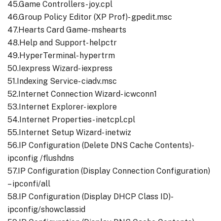
45.Game Controllers- joy.cpl
46.Group Policy Editor (XP Prof)- gpedit.msc
47.Hearts Card Game- mshearts
48.Help and Support- helpctr
49.HyperTerminal- hypertrm
50.Iexpress Wizard- iexpress
51.Indexing Service- ciadv.msc
52.Internet Connection Wizard- icwconn1
53.Internet Explorer- iexplore
54.Internet Properties- inetcpl.cpl
55.Internet Setup Wizard- inetwiz
56.IP Configuration (Delete DNS Cache Contents)-
ipconfig /flushdns
57.IP Configuration (Display Connection Configuration)
– ipconfi/all
58.IP Configuration (Display DHCP Class ID)-
ipconfig/showclassid