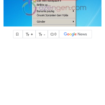
+
-
0