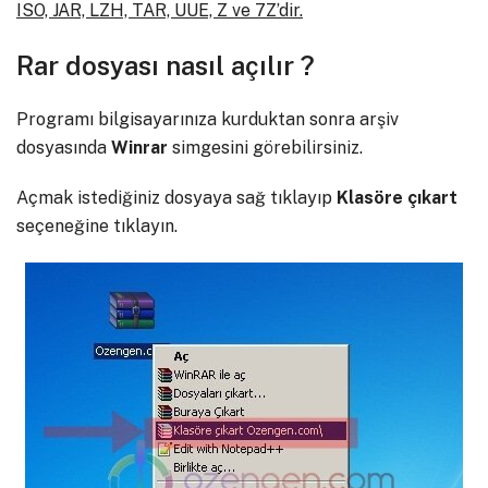
ISO, JAR, LZH, TAR, UUE, Z ve 7Z’dir.
Rar dosyası nasıl açılır ?
Programı bilgisayarınıza kurduktan sonra arşiv
dosyasında
Winrar
simgesini görebilirsiniz.
Açmak istediğiniz dosyaya sağ tıklayıp
Klasöre çıkart
seçeneğine tıklayın.