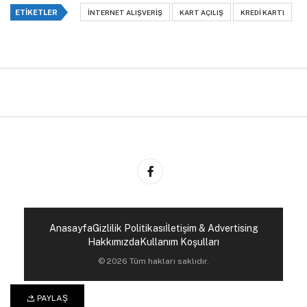
ETIKETLER
INTERNET ALIŞVERIŞ
KART AÇILIŞ
KREDI KARTI
Anasayfa
Gizlilik Politikası
İletişim & Advertising
Hakkımızda
Kullanım Koşulları
© 2026 Tüm hakları saklıdır.
PAYLAŞ