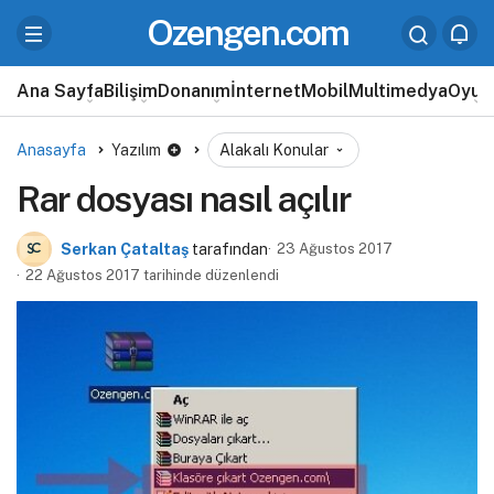
Ozengen.com
Ana Sayfa
Bilişim
Donanım
İnternet
Mobil
Multimedya
Oyun
Anasayfa
Yazılım
Alakalı Konular
Rar dosyası nasıl açılır
Serkan Çataltaş
tarafından
23 Ağustos 2017
22 Ağustos 2017 tarihinde düzenlendi