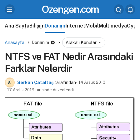
Ozengen.com
Ana Sayfa
Bilişim
Donanım
İnternet
Mobil
Multimedya
Oyun
Anasayfa
Donanım
Alakalı Konular
NTFS ve FAT Nedir Arasındaki
Farklar Nelerdir
Serkan Çataltaş
tarafından
14 Aralık 2013
17 Aralık 2013 tarihinde düzenlendi