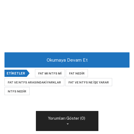
Okumaya Devam Et
ETIKETLER
FAT MI NTFS MI
FAT NEDIR
FAT VE NTFS ARASINDAKI FARKLAR
FAT VE NTFS NE IŞE YARAR
NTFS NEDIR
Yorumları Göster (0)