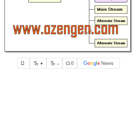
+
-
0