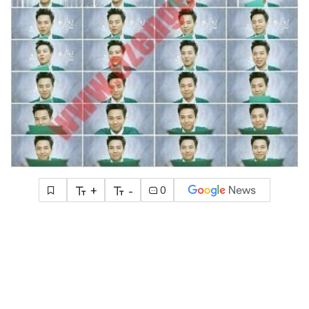
+
-
0