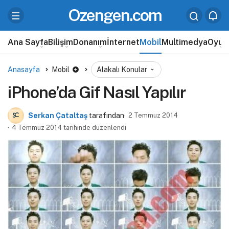
Ozengen.com
Ana Sayfa
Bilişim
Donanım
İnternet
Mobil
Multimedya
Oyun
Anasayfa
Mobil
Alakalı Konular
iPhone’da Gif Nasıl Yapılır
Serkan Çataltaş
tarafından
2 Temmuz 2014
4 Temmuz 2014 tarihinde düzenlendi