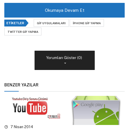
Okumaya Devam Et
ETIKETLER
GIF UYGULAMALARI
IPHONE GIF YAPMA
TWITTER GIF YAPMA
Yorumları Göster (0)
BENZER YAZILAR
7 Nisan 2014