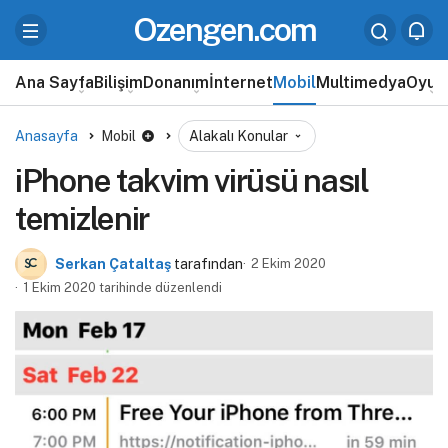
Ozengen.com
Ana Sayfa
Bilişim
Donanım
İnternet
Mobil
Multimedya
Oyun
Anasayfa
Mobil
Alakalı Konular
iPhone takvim virüsü nasıl
temizlenir
Serkan Çataltaş
tarafından
2 Ekim 2020
1 Ekim 2020 tarihinde düzenlendi