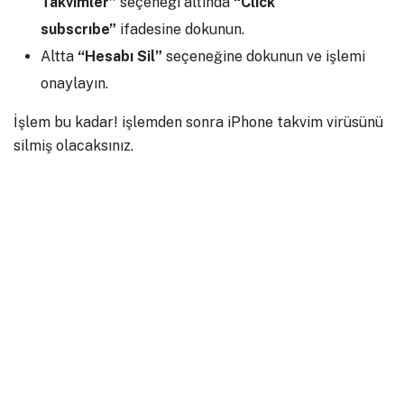
Takvimler”
seçeneği altında
“Clıck
subscrıbe”
ifadesine dokunun.
Altta
“Hesabı Sil”
seçeneğine dokunun ve işlemi
onaylayın.
İşlem bu kadar! işlemden sonra iPhone takvim virüsünü
silmiş olacaksınız.