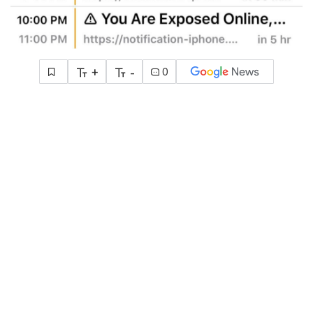
+
-
0