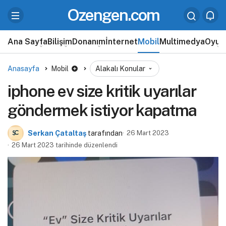
Ozengen.com
Ana Sayfa
Bilişim
Donanım
İnternet
Mobil
Multimedya
Oyun
Anasayfa
Mobil
Alakalı Konular
iphone ev size kritik uyarılar
göndermek istiyor kapatma
Serkan Çataltaş
tarafından
26 Mart 2023
26 Mart 2023 tarihinde düzenlendi