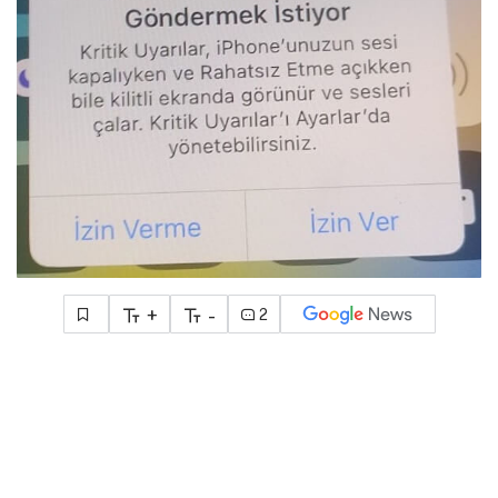
+
-
2