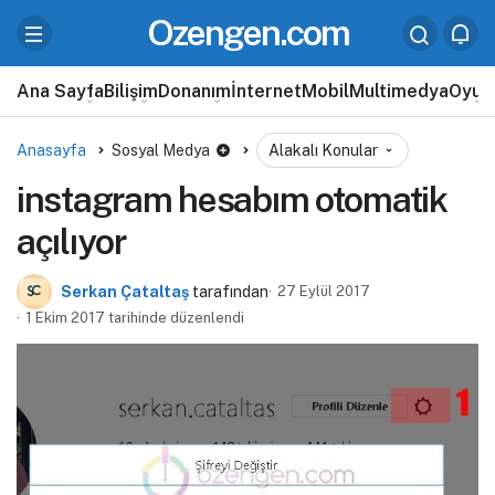
Ozengen.com
Ana Sayfa
Bilişim
Donanım
İnternet
Mobil
Multimedya
Oyun
Anasayfa
Sosyal Medya
Alakalı Konular
instagram hesabım otomatik
açılıyor
Serkan Çataltaş
tarafından
27 Eylül 2017
1 Ekim 2017 tarihinde düzenlendi