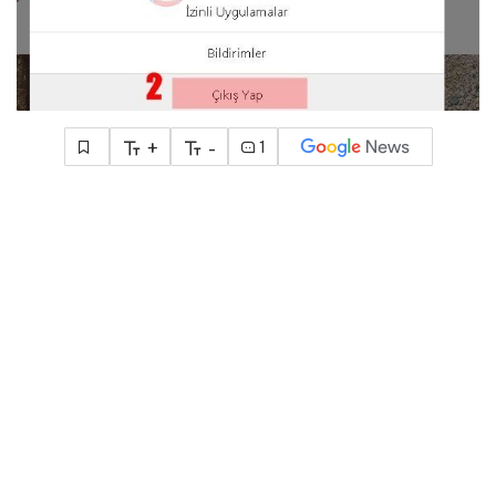
+
-
1