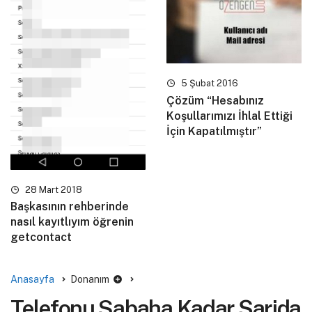
5 Şubat 2016
Çözüm “Hesabınız
Koşullarımızı İhlal Ettiği
İçin Kapatılmıştır”
28 Mart 2018
Başkasının rehberinde
nasıl kayıtlıyım öğrenin
getcontact
Anasayfa
Donanım
Telefonu Sabaha Kadar Şarjda