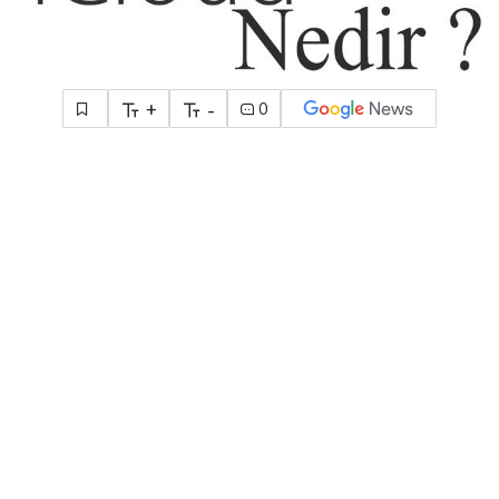
+
-
0