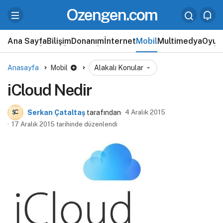
Ozengen.com
Ana Sayfa
Bilişim
Donanım
İnternet
Mobil
Multimedya
Oyun
Anasayfa
Mobil
Alakalı Konular
iCloud Nedir
Serkan Çataltaş
tarafından
4 Aralık 2015
17 Aralık 2015 tarihinde düzenlendi