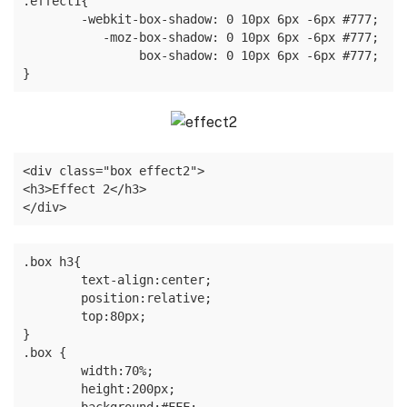
.effect1{

	-webkit-box-shadow: 0 10px 6px -6px #777;

	   -moz-box-shadow: 0 10px 6px -6px #777;

	        box-shadow: 0 10px 6px -6px #777;

}
<div class="box effect2">

<h3>Effect 2</h3>

</div>
.box h3{

	text-align:center;

	position:relative;

	top:80px;

}

.box {

	width:70%;

	height:200px;

	background:#FFF;
