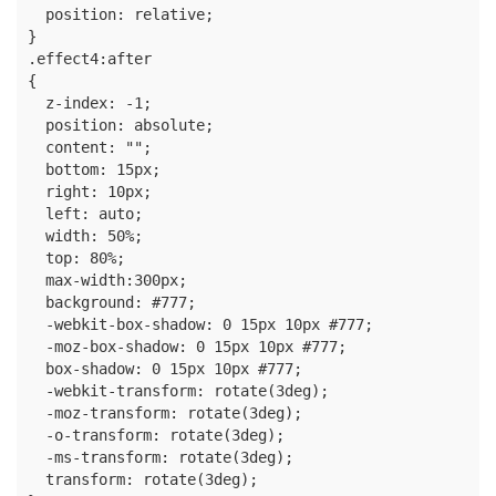
  position: relative;

}

.effect4:after

{

  z-index: -1;

  position: absolute;

  content: "";

  bottom: 15px;

  right: 10px;

  left: auto;

  width: 50%;

  top: 80%;

  max-width:300px;

  background: #777;

  -webkit-box-shadow: 0 15px 10px #777;

  -moz-box-shadow: 0 15px 10px #777;

  box-shadow: 0 15px 10px #777;

  -webkit-transform: rotate(3deg);

  -moz-transform: rotate(3deg);

  -o-transform: rotate(3deg);

  -ms-transform: rotate(3deg);

  transform: rotate(3deg);
