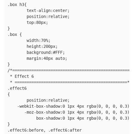
.box h3{

	text-align:center;

	position:relative;

	top:80px;

}

.box {

	width:70%;

	height:200px;

	background:#FFF;

	margin:40px auto;

}

/*==================================================

 * Effect 6

 * ===============================================*/

.effect6

{

  	position:relative;

    -webkit-box-shadow:0 1px 4px rgba(0, 0, 0, 0.3), 
       -moz-box-shadow:0 1px 4px rgba(0, 0, 0, 0.3), 
            box-shadow:0 1px 4px rgba(0, 0, 0, 0.3), 
}

.effect6:before, .effect6:after
