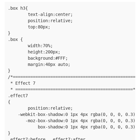
.box h3{

	text-align:center;

	position:relative;

	top:80px;

}

.box {

	width:70%;

	height:200px;

	background:#FFF;

	margin:40px auto;

}

/*==================================================

 * Effect 7

 * ===============================================*/

.effect7

{

  	position:relative;

    -webkit-box-shadow:0 1px 4px rgba(0, 0, 0, 0.3), 
       -moz-box-shadow:0 1px 4px rgba(0, 0, 0, 0.3), 
            box-shadow:0 1px 4px rgba(0, 0, 0, 0.3), 
}

.effect7:before, .effect7:after
