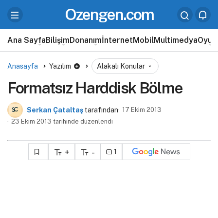
Ozengen.com
Ana Sayfa
Bilişim
Donanım
İnternet
Mobil
Multimedya
Oyun
Anasayfa
Yazılım
Alakalı Konular
Formatsız Harddisk Bölme
Serkan Çataltaş
tarafından
17 Ekim 2013
23 Ekim 2013 tarihinde düzenlendi
+
-
1