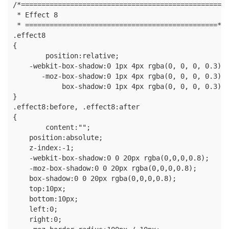
/*==================================================

 * Effect 8

 * ===============================================*/

.effect8

{

  	position:relative;

    -webkit-box-shadow:0 1px 4px rgba(0, 0, 0, 0.3), 
       -moz-box-shadow:0 1px 4px rgba(0, 0, 0, 0.3), 
            box-shadow:0 1px 4px rgba(0, 0, 0, 0.3), 
}

.effect8:before, .effect8:after

{

	content:"";

    position:absolute;

    z-index:-1;

    -webkit-box-shadow:0 0 20px rgba(0,0,0,0.8);

    -moz-box-shadow:0 0 20px rgba(0,0,0,0.8);

    box-shadow:0 0 20px rgba(0,0,0,0.8);

    top:10px;

    bottom:10px;

    left:0;

    right:0;
