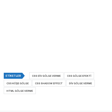
ETIKETLER
CSS DIV GÖLGE VERME
CSS GÖLGE EFEKTI
CSS KÖŞE GÖLGE
CSS SHADOW EFFECT
DIV GÖLGE VERME
HTML GÖLGE VERME