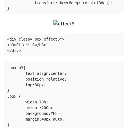
            transform:skew(8deg) rotate(3deg);

}
<div class="box effect8">

<h3>Effect 8</h3>

</div>
.box h3{

	text-align:center;

	position:relative;

	top:80px;

}

.box {

	width:70%;

	height:200px;

	background:#FFF;

	margin:40px auto;

}
