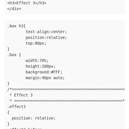
<h3>Effect 3</h3>

</div>
.box h3{

	text-align:center;

	position:relative;

	top:80px;

}

.box {

	width:70%;

	height:200px;

	background:#FFF;

	margin:40px auto;

}

/*==================================================

 * Effect 3

 * ===============================================*/

.effect3

{

  position: relative;

}
