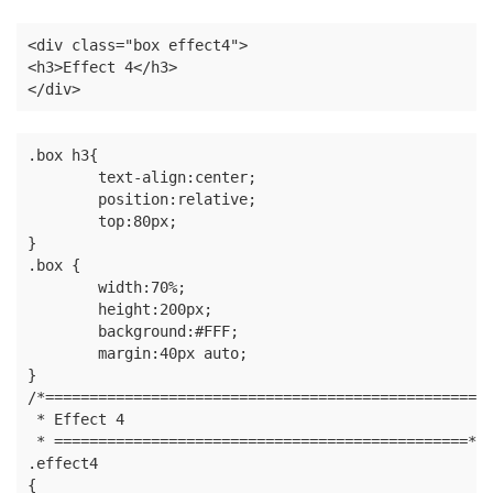
<div class="box effect4">

<h3>Effect 4</h3>

</div>
.box h3{

	text-align:center;

	position:relative;

	top:80px;

}

.box {

	width:70%;

	height:200px;

	background:#FFF;

	margin:40px auto;

}

/*==================================================

 * Effect 4

 * ===============================================*/

.effect4

{
