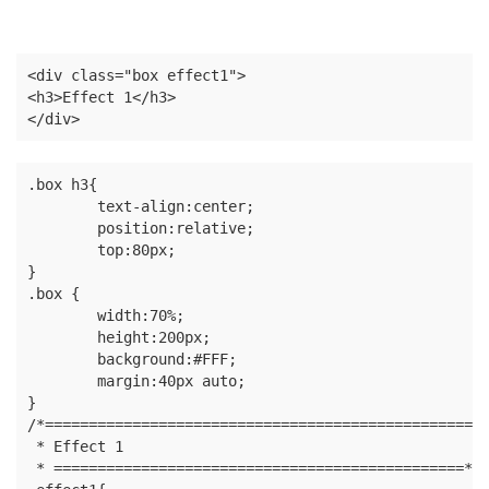
<div class="box effect1">

<h3>Effect 1</h3>

</div>
.box h3{

	text-align:center;

	position:relative;

	top:80px;

}

.box {

	width:70%;

	height:200px;

	background:#FFF;

	margin:40px auto;

}

/*==================================================

 * Effect 1

 * ===============================================*/
