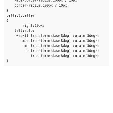
    -moz-border-radius:100px / 10px;

    border-radius:100px / 10px;

}

.effect8:after

{

	right:10px;

    left:auto;

    -webkit-transform:skew(8deg) rotate(3deg);

       -moz-transform:skew(8deg) rotate(3deg);

        -ms-transform:skew(8deg) rotate(3deg);

         -o-transform:skew(8deg) rotate(3deg);

            transform:skew(8deg) rotate(3deg);

}