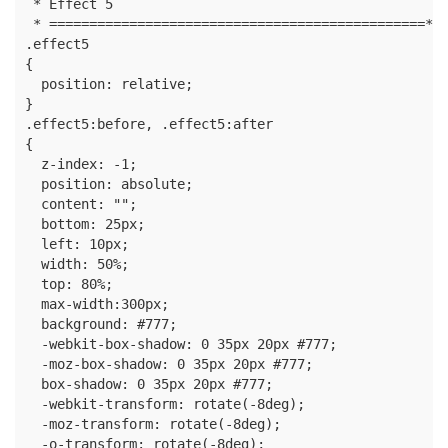
 * Effect 5

 * ===============================================*/

.effect5

{

  position: relative;

}

.effect5:before, .effect5:after

{

  z-index: -1;

  position: absolute;

  content: "";

  bottom: 25px;

  left: 10px;

  width: 50%;

  top: 80%;

  max-width:300px;

  background: #777;

  -webkit-box-shadow: 0 35px 20px #777;

  -moz-box-shadow: 0 35px 20px #777;

  box-shadow: 0 35px 20px #777;

  -webkit-transform: rotate(-8deg);

  -moz-transform: rotate(-8deg);

  -o-transform: rotate(-8deg);
