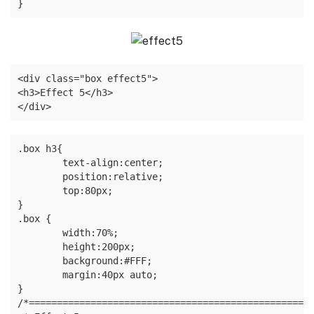
}
<div class="box effect5">

<h3>Effect 5</h3>

</div>
.box h3{

	text-align:center;

	position:relative;

	top:80px;

}

.box {

	width:70%;

	height:200px;

	background:#FFF;

	margin:40px auto;

}

/*==================================================
