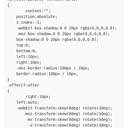
{

	content:"";

    position:absolute;

    z-index:-1;

    -webkit-box-shadow:0 0 20px rgba(0,0,0,0.8);

    -moz-box-shadow:0 0 20px rgba(0,0,0,0.8);

    box-shadow:0 0 20px rgba(0,0,0,0.8);

    top:0;

    bottom:0;

    left:10px;

    right:10px;

    -moz-border-radius:100px / 10px;

    border-radius:100px / 10px;

}

.effect7:after

{

	right:10px;

    left:auto;

    -webkit-transform:skew(8deg) rotate(3deg);

       -moz-transform:skew(8deg) rotate(3deg);

        -ms-transform:skew(8deg) rotate(3deg);

         -o-transform:skew(8deg) rotate(3deg);
