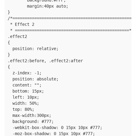
	margin:40px auto;

}

/*==================================================

 * Effect 2

 * ===============================================*/

.effect2

{

  position: relative;

}

.effect2:before, .effect2:after

{

  z-index: -1;

  position: absolute;

  content: "";

  bottom: 15px;

  left: 10px;

  width: 50%;

  top: 80%;

  max-width:300px;

  background: #777;

  -webkit-box-shadow: 0 15px 10px #777;

  -moz-box-shadow: 0 15px 10px #777;
