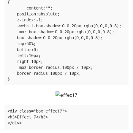
{

	content:"";

    position:absolute;

    z-index:-1;

    -webkit-box-shadow:0 0 20px rgba(0,0,0,0.8);

    -moz-box-shadow:0 0 20px rgba(0,0,0,0.8);

    box-shadow:0 0 20px rgba(0,0,0,0.8);

    top:50%;

    bottom:0;

    left:10px;

    right:10px;

    -moz-border-radius:100px / 10px;

    border-radius:100px / 10px;

}
<div class="box effect7">

<h3>Effect 7</h3>

</div>