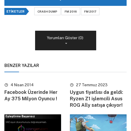
ETIKETLER
CRASH DUMP
FM 2016
FM 2017
Yorumları Göster (0)
BENZER YAZILAR
4 Nisan 2014
27 Temmuz 2023
Facebook Üzerinde Her
Uygun fiyatlısı da geldi:
Ay 375 Milyon Oyuncu !
Ryzen Z1 işlemcili Asus
ROG Ally satışa çıkıyor!