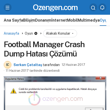
Ozengen.com
Ana Sayfa
Bilişim
Donanım
İnternet
Mobil
Multimedya
Oyun
Anasayfa
Oyun
Alakalı Konular
Football Manager Crash
Dump Hatası Çözümü
Serkan Çataltaş
tarafından
12 Haziran 2017
11 Haziran 2017 tarihinde düzenlendi