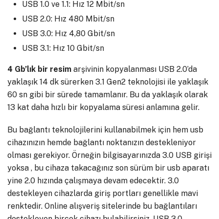
USB 1.0 ve 1.1: Hız 12 Mbit/sn
USB 2.0: Hız 480 Mbit/sn
USB 3.0: Hız 4,80 Gbit/sn
USB 3.1: Hız 10 Gbit/sn
4 Gb’lık bir resim
arşivinin kopyalanması USB 2.0’da
yaklaşık 14 dk sürerken 3.1 Gen2 teknolojisi ile yaklaşık
60 sn gibi bir sürede tamamlanır. Bu da yaklaşık olarak
13 kat daha hızlı bir kopyalama süresi anlamına gelir.
Bu bağlantı teknolojilerini kullanabilmek için hem usb
cihazınızın hemde bağlantı noktanızın destekleniyor
olması gerekiyor. Örneğin bilgisayarınızda 3.0 USB girişi
yoksa , bu cihaza takacağınız son sürüm bir usb aparatı
yine 2.0 hızında çalışmaya devam edecektir. 3.0
destekleyen cihazlarda giriş portları genellikle mavi
renktedir. Online alışveriş sitelerinde bu bağlantıları
destekleyen birçok cihazı bulabilirsiniz. USB 3.0