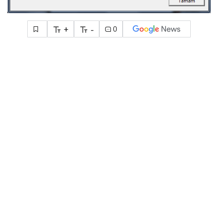
+
-
0