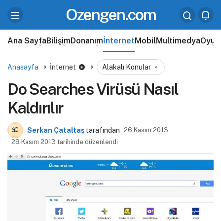
Ozengen.com
Ana Sayfa
Bilişim
Donanım
İnternet
Mobil
Multimedya
Oyun
Anasayfa
İnternet
Alakalı Konular
Do Searches Virüsü Nasıl
Kaldırılır
Serkan Çataltaş
tarafından
26 Kasım 2013
29 Kasım 2013 tarihinde düzenlendi