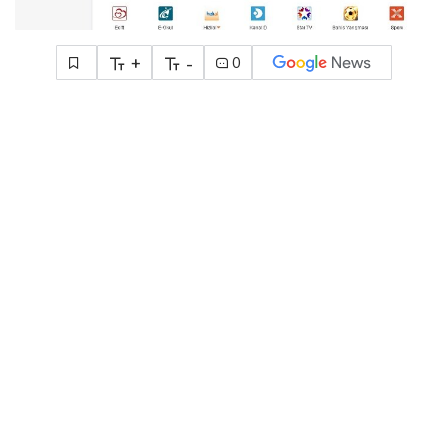
+
-
0