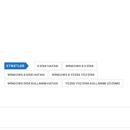
ETIKETLER
0 DISK HATASI
WINDOWS 8 0 DISK
WINDOWS 8 DISK HATASI
WINDOWS 8 YÜZDE YÜZ DISK
WINDOWS DISK KULLANIM HATASI
YÜZDE YÜZ DISK KULLANIMI ÇÖZÜMÜ