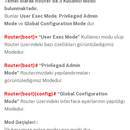
Temel olarak Router da 3 Kullanıcı Modu
bulunmaktadır.
Bunlar
User Exec Mode
,
Privileged Admin
Mode
ve
Global Configuration Mode
dur.
Router(boot)>
“User Exec Mode”
Kullanıcı modu olup
Router üzerindeki bazı özellikleri görüntülediğimiz
Modedur.
Router(boot)#
“Privileged Admin
Mode”
Routerımızdaki yapılandırmaları
görüntülediğimiz Modedur.
Router(boot)(config)#
“Global Configuration
Mode”
Router üzerindeki interface ayarlarının yapıldığı
Modedur.
Mod Geçişleri :
İlk karşımıza gelen mode user mode dur.