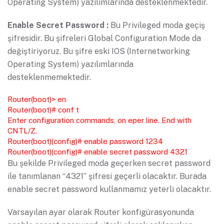
Operating System) yazılımlarında desteklenmektedir.
Enable Secret Password :
Bu Privileged moda geçiş
şifresidir. Bu şifreleri Global Configuration Mode da
değiştiriyoruz. Bu şifre eski IOS (Internetworking
Operating System) yazılımlarında
desteklenmemektedir.
Router(boot)> en
Router(boot)# conf t
Enter configuration commands, on eper line. End with
CNTL/Z.
Router(boot)(config)# enable password 1234
Router(boot)(config)# enable secret password 4321
Bu şekilde Privileged moda geçerken secret password
ile tanımlanan “4321” şifresi geçerli olacaktır. Burada
enable secret password kullanmamız yeterli olacaktır.
Varsayılan ayar olarak Router konfigürasyonunda