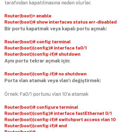
tarafından kapatılmasına neden olurlar.
Router(boot)> enable
Router(boot)# show interfaces status err-disabled
Bir portu kapatmak veya kapalı portu açmak:
Router(boot)# config terminal
Router(boot)(config)# interface fa0/1
Router(boot)(config-if)# shutdown
Aynı portu tekrar açmak için:
Router(boot)(config-if)# no shutdown
Porta vlan atamak veya vlan’ı değiştirmek:
Örnek: Fa0/1 portunu vlan 10′a atamak
Router(boot)# configure terminal
Router(boot)(config)# interface fastEthernet 0/1
Router(boot)(config-if)# switchport access vlan 10
Router(boot)(config-if)# end
Router(boot)#