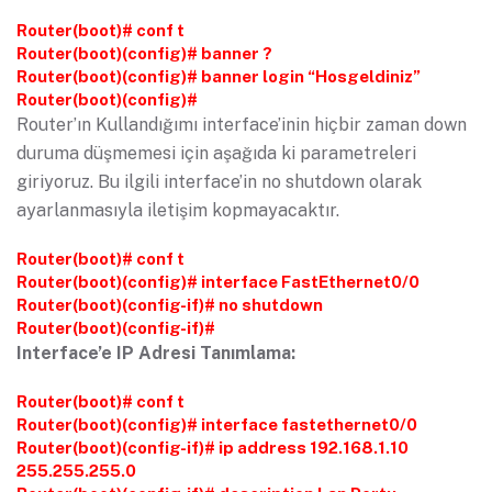
Router(boot)# conf t
Router(boot)(config)# banner ?
Router(boot)(config)# banner login “Hosgeldiniz”
Router(boot)(config)#
Router’ın Kullandığımı interface’inin hiçbir zaman down
duruma düşmemesi için aşağıda ki parametreleri
giriyoruz. Bu ilgili interface’in no shutdown olarak
ayarlanmasıyla iletişim kopmayacaktır.
Router(boot)# conf t
Router(boot)(config)# interface FastEthernet0/0
Router(boot)(config-if)# no shutdown
Router(boot)(config-if)#
Interface’e IP Adresi Tanımlama:
Router(boot)# conf t
Router(boot)(config)# interface fastethernet0/0
Router(boot)(config-if)# ip address 192.168.1.10
255.255.255.0