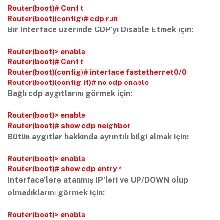
Router(boot)# Conf t
Router(boot)(config)# cdp run
Bir Interface üzerinde CDP’yi Disable Etmek için:
Router(boot)> enable
Router(boot)# Conf t
Router(boot)(config)# interface fastethernet0/0
Router(boot)(config-if)# no cdp enable
Bağlı cdp aygıtlarını görmek için:
Router(boot)> enable
Router(boot)# show cdp neighbor
Bütün aygıtlar hakkında ayrıntılı bilgi almak için:
Router(boot)> enable
Router(boot)# show cdp entry *
Interface’lere atanmış IP’leri ve UP/DOWN olup
olmadıklarını görmek için:
Router(boot)> enable