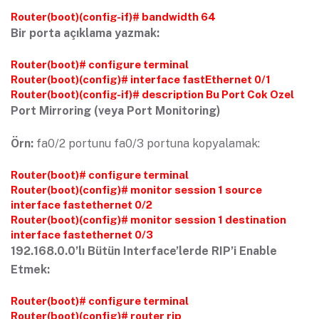
Router(boot)(config-if)# bandwidth 64
Bir porta açıklama yazmak:
Router(boot)# configure terminal
Router(boot)(config)# interface fastEthernet 0/1
Router(boot)(config-if)# description Bu Port Cok Ozel
Port Mirroring (veya Port Monitoring)
Örn:
fa0/2 portunu fa0/3 portuna kopyalamak:
Router(boot)# configure terminal
Router(boot)(config)# monitor session 1 source
interface fastethernet 0/2
Router(boot)(config)# monitor session 1 destination
interface fastethernet 0/3
192.168.0.0’lı Bütün Interface’lerde RIP’i Enable
Etmek:
Router(boot)# configure terminal
Router(boot)(config)# router rip