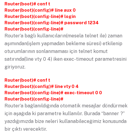
Router(boot)# conf t
Router(boot)(config)# line aux 0
Router(boot)(config-line)# login
Router(boot)(config-line)# password 1234
Router(boot)(config-line)#
Router’a bağlı kullanıcıların(mesela telnet ile) zaman
aşımından(işlem yapmadan bekleme süresi) etkilenip
oturumlarının sonlanmaması için telnet komut
satırında(line vty 0 4) iken exec-timeout parametresini
giriyoruz.
Router(boot)# conf t
Router(boot)(config)# line vty 0 4
Router(boot)(config-line)# exec-timeout 0 0
Router(boot)(config-line)#
Router’a bağlanıldığında otomatik mesajlar döndürmek
için aşağıda ki parametre kullanılır. Burada “banner ?”
yazdığımızda bize neleri kullanabileceğimiz konusunda
bir çıktı verecektir.