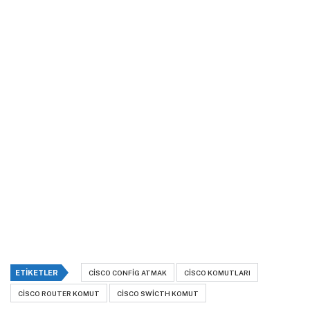
ETIKETLER
CISCO CONFIG ATMAK
CISCO KOMUTLARI
CISCO ROUTER KOMUT
CISCO SWICTH KOMUT