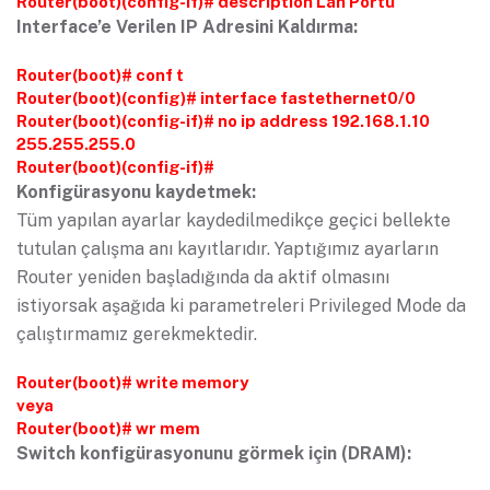
Router(boot)(config-if)# description Lan Portu
Interface’e Verilen IP Adresini Kaldırma:
Router(boot)# conf t
Router(boot)(config)# interface fastethernet0/0
Router(boot)(config-if)# no ip address 192.168.1.10
255.255.255.0
Router(boot)(config-if)#
Konfigürasyonu kaydetmek:
Tüm yapılan ayarlar kaydedilmedikçe geçici bellekte
tutulan çalışma anı kayıtlarıdır. Yaptığımız ayarların
Router yeniden başladığında da aktif olmasını
istiyorsak aşağıda ki parametreleri Privileged Mode da
çalıştırmamız gerekmektedir.
Router(boot)# write memory
veya
Router(boot)# wr mem
Switch konfigürasyonunu görmek için (DRAM):