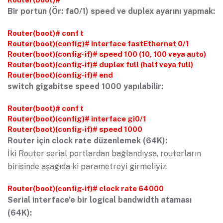
Bir portun (Ör: fa0/1) speed ve duplex ayarını yapmak:
Router(boot)# conf t
Router(boot)(config)# interface fastEthernet 0/1
Router(boot)(config-if)# speed 100 (10, 100 veya auto)
Router(boot)(config-if)# duplex full (half veya full)
Router(boot)(config-if)# end
switch gigabitse speed 1000 yapılabilir:
Router(boot)# conf t
Router(boot)(config)# interface gi0/1
Router(boot)(config-if)# speed 1000
Router için clock rate düzenlemek (64K):
İki Router serial portlardan bağlandıysa, routerların
birisinde aşağıda ki parametreyi girmeliyiz.
Router(boot)(config-if)# clock rate 64000
Serial interface’e bir logical bandwidth ataması
(64K):