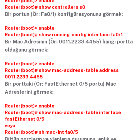
Router(boot)> enable
Router(boot)# show controllers s0
Bir portun (Ör: Fa0/1) konfigürasyonunu görmek:
Router(boot)> enable
Router(boot)# show running-config interface fa0/1
Bir Mac Adresinin (Ör: 0011.2233.4455) hangi portta
olduğunu görmek:
Router(boot)> enable
Router(boot)# show mac-address-table address
0011.2233.4455
Bir porttaki (Ör: FastEthernet 0/5 portu) Mac
Adreslerini görmek:
Router(boot)> enable
Router(boot)# show mac-address-table interface
fastEthernet 0/5
veya
Router(boot)# sh mac- int fa0/5
Bütün portların ve vlanların durumunu, anlık ve