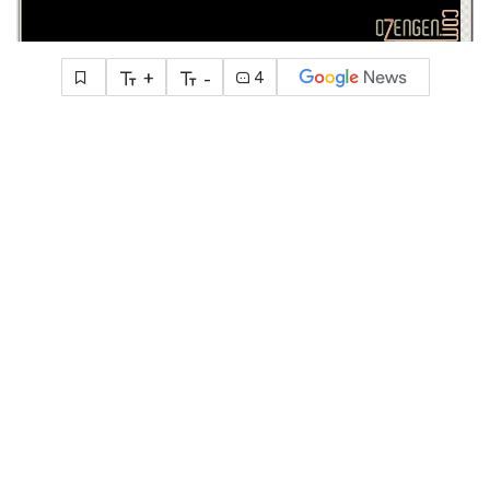
+
-
4