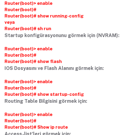
Router(boot)> enable
Router(boot)#
Router(boot)# show running-config
veya
Router(boot)# sh run
Startup konfigürasyonunu görmek için (NVRAM):
Router(boot)> enable
Router(boot)#
Router(boot)# show flash
IOS Dosyasını ve Flash Alanını görmek için:
Router(boot)> enable
Router(boot)#
Router(boot)# show startup-config
Routing Table Bilgisini görmek için:
Router(boot)> enable
Router(boot)#
Router(boot)# Show ip route
Access-list’leri görmek için: