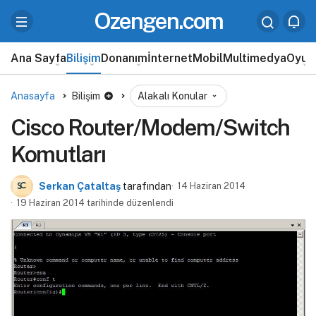
Ozengen.com
Ana Sayfa
Bilişim
Donanım
İnternet
Mobil
Multimedya
Oyun
Anasayfa
Bilişim
Alakalı Konular
Cisco Router/Modem/Switch
Komutları
Serkan Çataltaş
tarafından
14 Haziran 2014
19 Haziran 2014 tarihinde düzenlendi