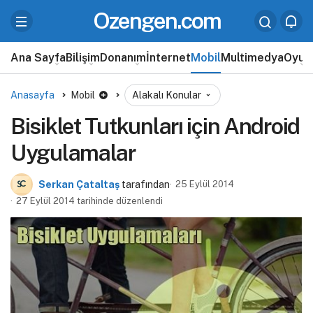
Ozengen.com
Ana Sayfa
Bilişim
Donanım
İnternet
Mobil
Multimedya
Oyun
Anasayfa
Mobil
Alakalı Konular
Bisiklet Tutkunları için Android
Uygulamalar
Serkan Çataltaş
tarafından
25 Eylül 2014
27 Eylül 2014 tarihinde düzenlendi