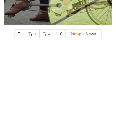
+
-
0