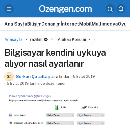
Ozengen.com
Ana Sayfa
Bilişim
Donanım
İnternet
Mobil
Multimedya
Oyun
Anasayfa
Yazılım
Alakalı Konular
Bilgisayar kendini uykuya
alıyor nasıl ayarlanır
Serkan Çataltaş
tarafından
5 Eylül 2019
5 Eylül 2019 tarihinde düzenlendi