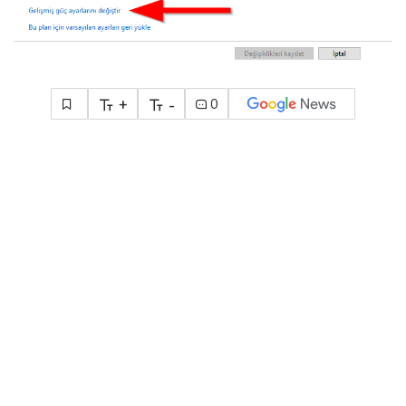
+
-
0