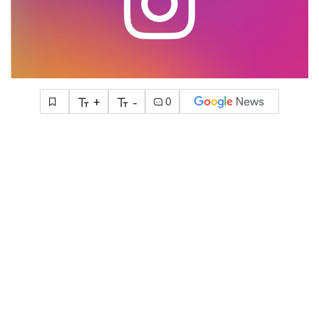
+
-
0