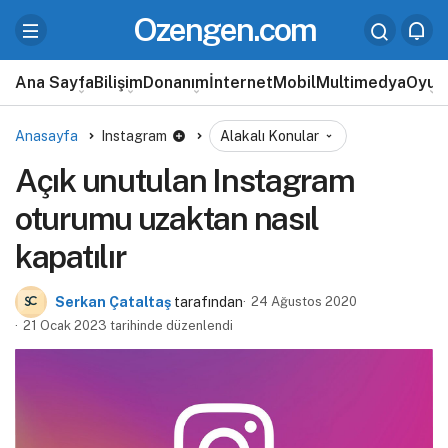
Ozengen.com
Ana Sayfa
Bilişim
Donanım
İnternet
Mobil
Multimedya
Oyun
Anasayfa
Instagram
Alakalı Konular
Açık unutulan Instagram
oturumu uzaktan nasıl
kapatılır
Serkan Çataltaş
tarafından
24 Ağustos 2020
21 Ocak 2023 tarihinde düzenlendi