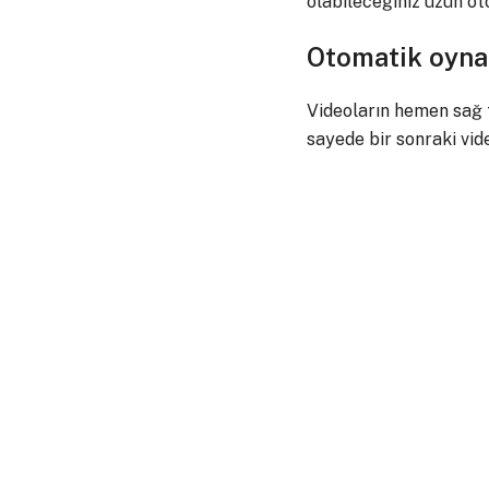
olabileceğiniz uzun ot
Otomatik oynat
Videoların hemen sağ 
sayede bir sonraki vid