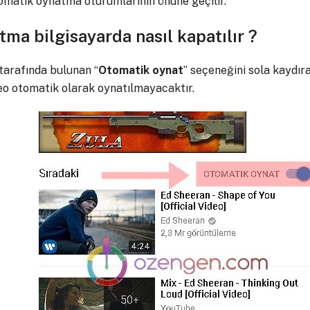
omatik oynatma oturumlarının önüne geçilir.
ma bilgisayarda nasıl kapatılır ?
tarafında bulunan “
Otomatik
oynat
” seçeneğini sola kaydır
eo otomatik olarak oynatılmayacaktır.