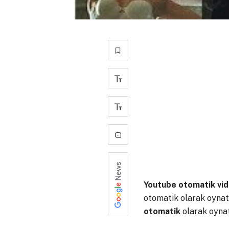
+
-
0
Youtube otomatik vi
otomatik olarak oynatm
otomatik
olarak oynatı