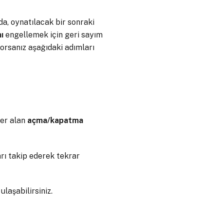
a, oynatılacak bir sonraki
ı
engellemek için geri sayım
orsanız aşağıdaki adımları
er alan
açma/kapatma
arı takip ederek tekrar
laşabilirsiniz.