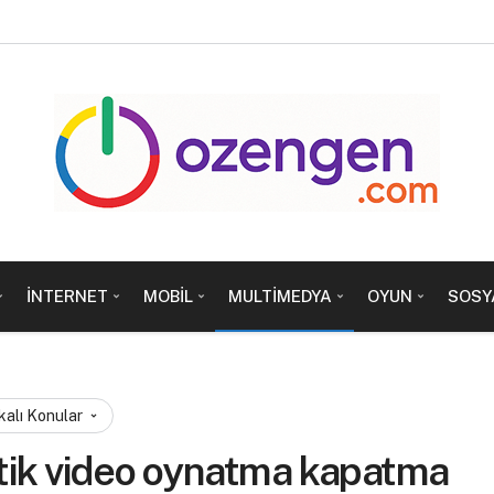
İNTERNET
MOBIL
MULTIMEDYA
OYUN
SOSY
kalı Konular
tik video oynatma kapatma