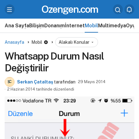
Ozengen.com
Ana Sayfa
Bilişim
Donanım
İnternet
Mobil
Multimedya
Oyun
Anasayfa
Mobil
Alakalı Konular
Whatsapp Durum Nasıl
Değiştirilir
Serkan Çataltaş
tarafından
29 Mayıs 2014
2 Haziran 2014 tarihinde düzenlendi