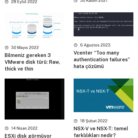
30 Kasım 2021
28 Eylül 2022
6 Ağustos 2023
30 Mayıs 2022
Vcenter “Too many
Bilmeniz gereken 3
authentication failures”
VMware disk türü: Raw,
hata çözümü
thick ve thin
18 Şubat 2022
NSX-V ve NSX-T: temel
14 Nisan 2022
farklılıkları nedir?
ESXi disk görmüyor