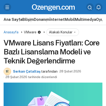
Ozengen.com
Ana Sayfa
Bilişim
Donanım
İnternet
Mobil
Multimedya
Oyun
Anasayfa
VMware
Alakalı Konular
VMware Lisans Fiyatları: Core
Bazlı Lisanslama Modeli ve
Teknik Değerlendirme
Serkan Çataltaş
tarafından
28 Şubat 2026
28 Şubat 2026 tarihinde düzenlendi