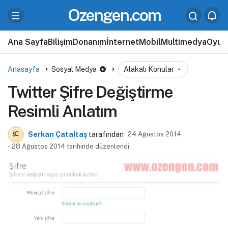
Ozengen.com
Ana Sayfa
Bilişim
Donanım
İnternet
Mobil
Multimedya
Oyun
Anasayfa
Sosyal Medya
Alakalı Konular
Twitter Şifre Değiştirme
Resimli Anlatım
Serkan Çataltaş
tarafından
24 Ağustos 2014
28 Ağustos 2014 tarihinde düzenlendi