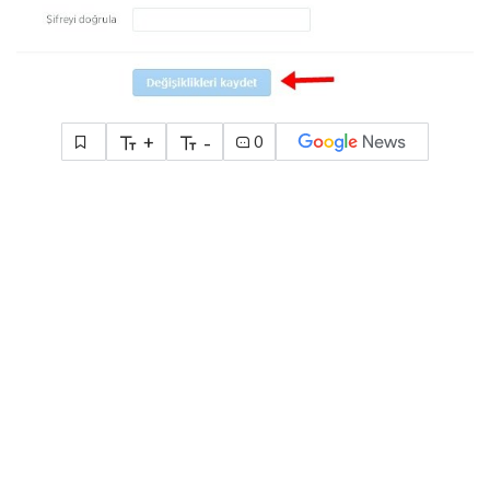
+
-
0