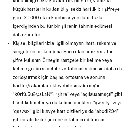
kullanıldığı sekiz karakterlik bir şifre, yalnızca
küçük harflerin kullanıldığı sekiz harflik bir şifreye
göre 30.000 olası kombinasyon daha fazla
içerdiğinden bu tür bir şifrenin tahmin edilmesi
daha zor olur.
Kişisel bilgilerinizle ilgili olmayan, harf, rakam ve
simgelerin bir kombinasyonu olan benzersiz bir
şifre kullanın. Örneğin rastgele bir kelime veya
kelime grubu seçebilir ve tahmin edilmesini daha da
zorlaştırmak için başına, ortasına ve sonuna
harfler/rakamlar ekleyebilirsiniz (örneğin,
“k0rKu5u2@sLaN”). “şifre” veya “açılsusamaçıl” gibi
basit kelimeler ya da kelime öbekleri; “qwerty” veya
“qazwsx” gibi klavye harf dizileri ya da “abcd1234”
gibi sıralı diziler şifrenizin tahmin edilmesini