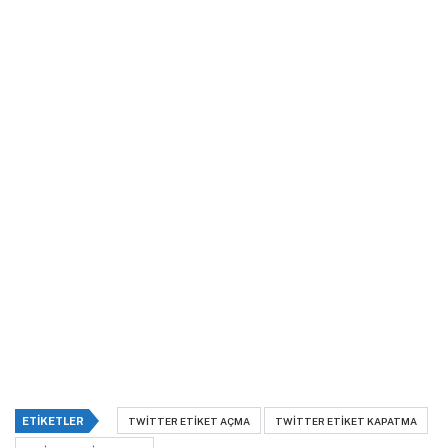
ETIKETLER
TWITTER ETIKET AÇMA
TWITTER ETIKET KAPATMA