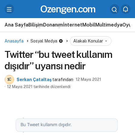
Ozengen.com
Ana Sayfa
Bilişim
Donanım
İnternet
Mobil
Multimedya
Oyun
Anasayfa
Sosyal Medya
Alakalı Konular
Twitter “bu tweet kullanım
dışıdır” uyarısı nedir
Serkan Çataltaş
tarafından
12 Mayıs 2021
12 Mayıs 2021 tarihinde düzenlendi