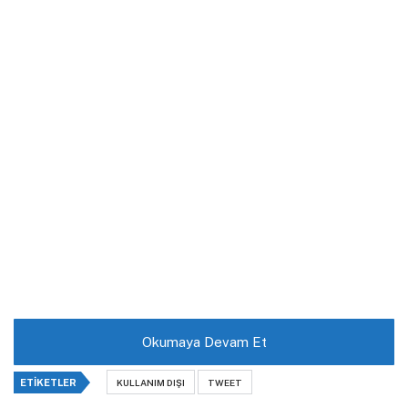
Okumaya Devam Et
ETIKETLER
KULLANIM DIŞI
TWEET