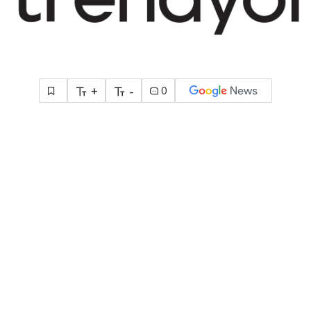
+
-
0