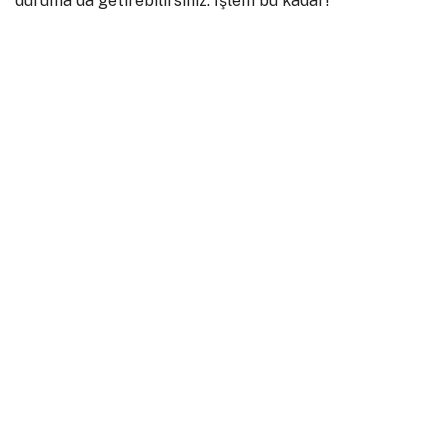
duruma da getirebilirsiniz. İşlem bu kadar!