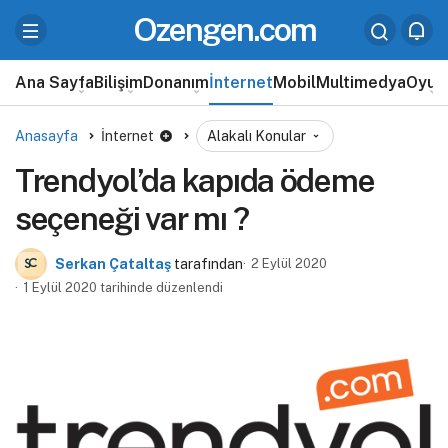
Ozengen.com
Ana Sayfa
Bilişim
Donanım
İnternet
Mobil
Multimedya
Oyun
Anasayfa
İnternet
Alakalı Konular
Trendyol’da kapıda ödeme
seçeneği var mı ?
Serkan Çataltaş
tarafından
2 Eylül 2020
1 Eylül 2020 tarihinde düzenlendi