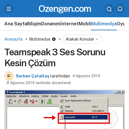
Ozengen.com
Ana Sayfa
Bilişim
Donanım
İnternet
Mobil
Multimedya
Oyun
Anasayfa
Multimedya
Alakalı Konular
Teamspeak 3 Ses Sorunu
Kesin Çözüm
Serkan Çataltaş
tarafından
4 Ağustos 2014
8 Ağustos 2014 tarihinde düzenlendi