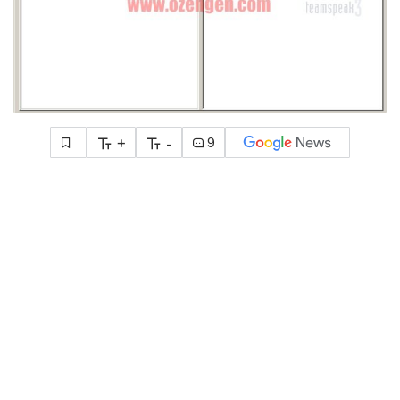
+
-
9