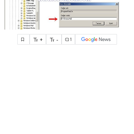
+
-
1