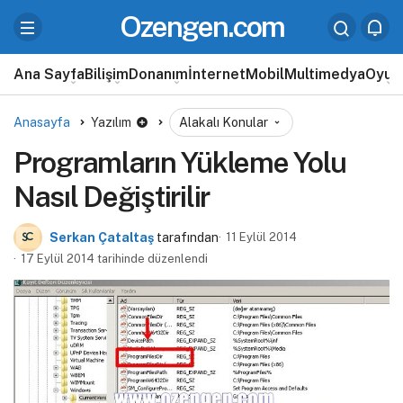
Ozengen.com
Ana Sayfa
Bilişim
Donanım
İnternet
Mobil
Multimedya
Oyun
Anasayfa
Yazılım
Alakalı Konular
Programların Yükleme Yolu
Nasıl Değiştirilir
Serkan Çataltaş
tarafından
11 Eylül 2014
17 Eylül 2014 tarihinde düzenlendi