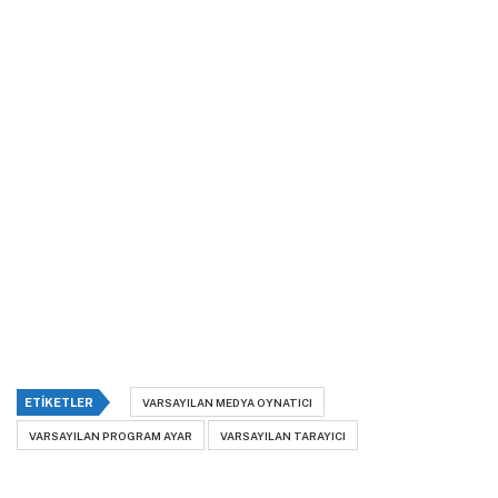
ETIKETLER
VARSAYILAN MEDYA OYNATICI
VARSAYILAN PROGRAM AYAR
VARSAYILAN TARAYICI