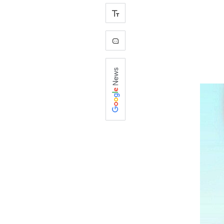
+
-
0