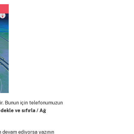
lir. Bunun için telefonumuzun
edekle ve sıfırla / Ağ
n devam ediyorsa yazının