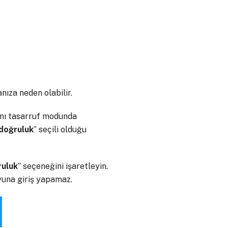
ıza neden olabilir.
rını tasarruf modunda
doğruluk
” seçili olduğu
ruluk
” seçeneğini işaretleyin.
oyuna giriş yapamaz.