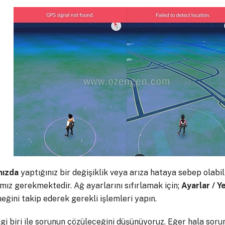
nızda
yaptığınız bir değişiklik veya arıza hataya sebep olabi
amız gerekmektedir. Ağ ayarlarını sıfırlamak için;
Ayarlar / Y
ğini takip ederek gerekli işlemleri yapın.
i biri ile sorunun çözüleceğini düşünüyoruz. Eğer hala soru