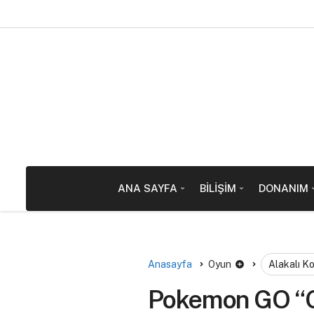
ANA SAYFA
BILIŞIM
DONANIM
Anasayfa
Oyun
Alakalı K
Pokemon GO “G