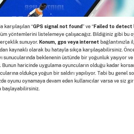
 karşılaşılan “
GPS signal not found
” ve “
Failed to detect 
m yöntemlerini listelemeye çalışacağız. Bildiğiniz gibi bu
gerçeklik sunuyor.
Konum, gps veya internet
bağlantınızla i
an kaynaklı olarak bu hatayla sıkça karşılaşabilirsiniz. Önce
ı sunucularında beklenenin üstünde bir yoğunluk yaşıyor ve
. Bunun haricinde uygulama oyuncuların olduğu kadar korsanl
larına oldukça yoğun bir saldırı yapılıyor. Tabi bu genel sor
izde oyunu oynamaya devam eden kullanıcılar varsa ve siz gi
başlayabilirsiniz.