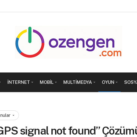
İNTERNET
MOBIL
MULTIMEDYA
OYUN
SOSY
onular
PS signal not found” Çözüm