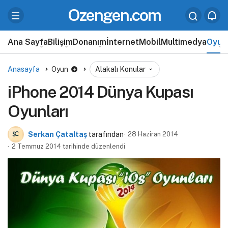
Ozengen.com
Ana Sayfa
Bilişim
Donanım
İnternet
Mobil
Multimedya
Oyun
Anasayfa
Oyun
Alakalı Konular
iPhone 2014 Dünya Kupası
Oyunları
Serkan Çataltaş
tarafından
28 Haziran 2014
2 Temmuz 2014 tarihinde düzenlendi