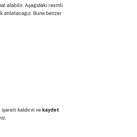
al alabilir. Aşağıdaki resmli
ak anlatacağız. Buna benzer
şareti kaldırın ve
kaydet
iz.