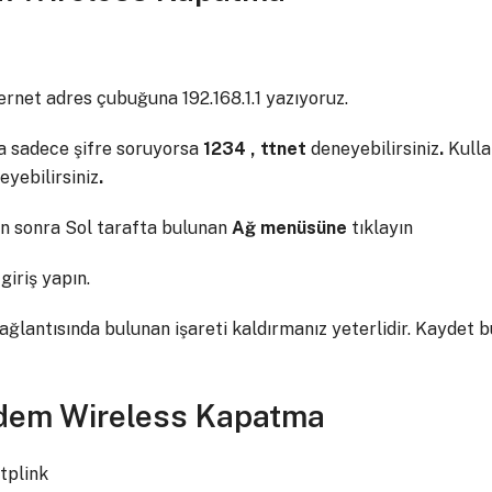
rnet adres çubuğuna 192.168.1.1 yazıyoruz.
a sadece şifre soruyorsa
1234 , ttnet
deneyebilirsiniz
.
Kulla
eyebilirsiniz
.
an sonra Sol tarafta bulunan
Ağ
menüsüne
tıklayın
 giriş yapın.
ağlantısında bulunan işareti kaldırmanız yeterlidir. Kaydet
dem Wireless Kapatma