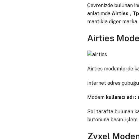
Çevrenizde bulunan insa
anlatımda
Airties , T
mantıkla diğer marka 
Airties Mod
Airties modemlerde ka
internet adres çubuğ
Modem
kullanıcı adı :
Sol tarafta bulunan 
butonuna basın. işlem 
Zyxel Mode