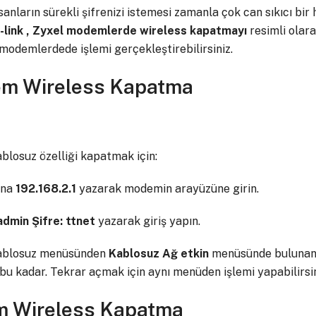
nların sürekli şifrenizi istemesi zamanla çok can sıkıcı bir h
p-link , Zyxel modemlerde wireless kapatmayı
resimli olar
modemlerdede işlemi gerçekleştirebilirsiniz.
em Wireless Kapatma
blosuz özelliği kapatmak için:
una
192.168.2.1
yazarak modemin arayüzüne girin.
 admin Şifre: ttnet
yazarak giriş yapın.
kablosuz menüsünden
Kablosuz Ağ etkin
menüsünde bulunan i
bu kadar. Tekrar açmak için aynı menüden işlemi yapabilirsin
m Wireless Kapatma