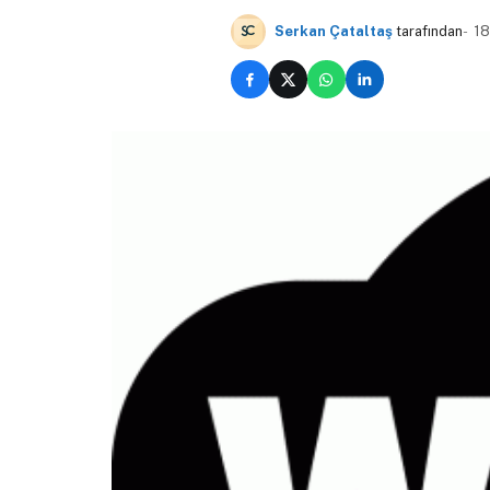
Serkan Çataltaş
tarafından
18