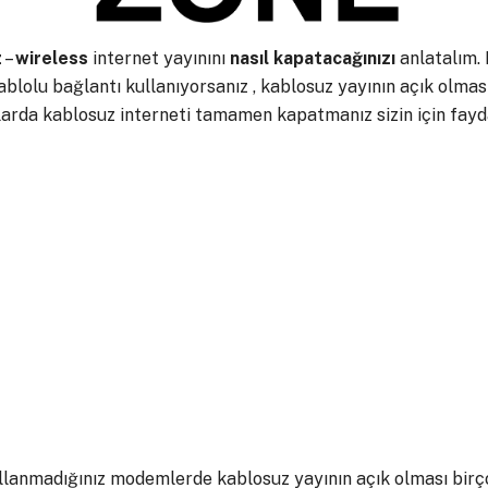
z
–
wireless
internet yayınını
nasıl
kapatacağınızı
anlatalım.
olu bağlantı kullanıyorsanız , kablosuz yayının açık olmasın
larda kablosuz interneti tamamen kapatmanız sizin için fayd
ullanmadığınız modemlerde kablosuz yayının açık olması birço