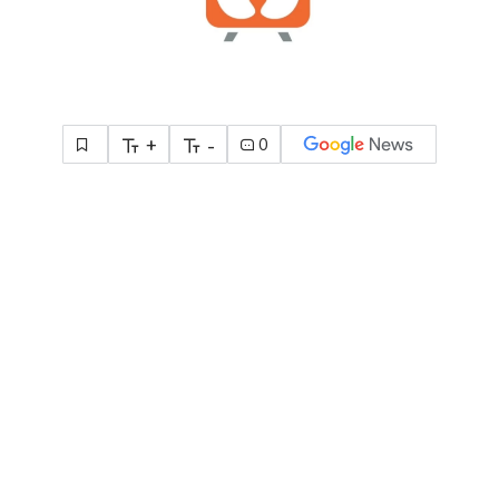
+
-
0