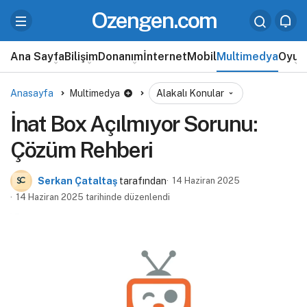
Ozengen.com
Ana Sayfa
Bilişim
Donanım
İnternet
Mobil
Multimedya
Oyun
Anasayfa
Multimedya
Alakalı Konular
İnat Box Açılmıyor Sorunu:
Çözüm Rehberi
Serkan Çataltaş
tarafından
14 Haziran 2025
14 Haziran 2025 tarihinde düzenlendi