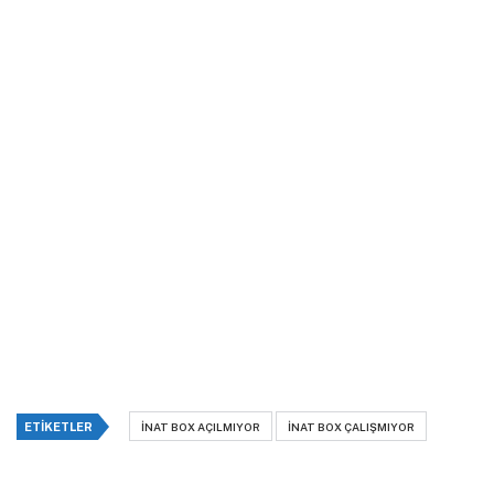
ETIKETLER
INAT BOX AÇILMIYOR
INAT BOX ÇALIŞMIYOR