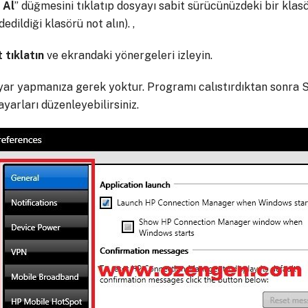
Al
” düğmesini tıklatıp dosyayı sabit sürücünüzdeki bir klas
edildiği klasörü not alın). ,
t
tıklatın
ve ekrandaki yönergeleri izleyin.
 ayar yapmanıza gerek yoktur. Programı calıstırdıktan sonra S
arları düzenleyebilirsiniz.