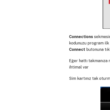
Connections
sekmesind
kodunuzu program ilk 
Connect
butonuna tıkl
Eğer hattı takmanıza r
ihtimal var
Sim kartınız tak oturma