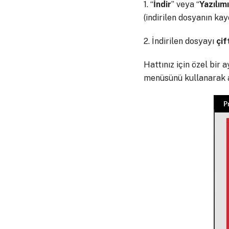
1. “
İndir
” veya “
Yazılımı
(indirilen dosyanın kayd
2. İndirilen dosyayı
çif
Hattınız için özel bir
menüsünü kullanarak ay