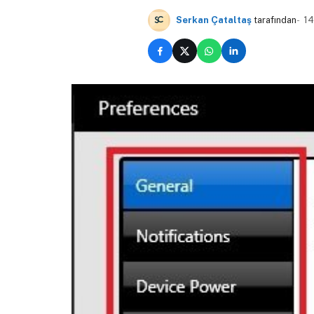
Serkan Çataltaş
tarafından
14