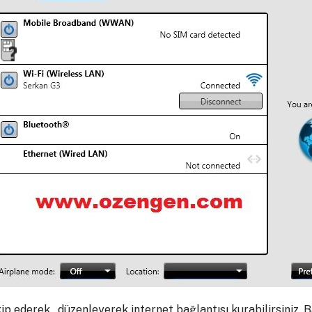
ip ederek , düzenleyerek internet bağlantısı kurabilirsiniz. 