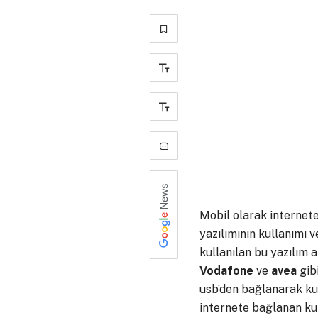
+
-
0
Mobil olarak internete
yazılımının kullanımı 
kullanılan bu yazılım a
Vodafone
ve
avea
gibi
usb’den bağlanarak kull
internete bağlanan kul