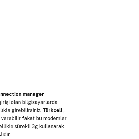
nnection manager
irişi olan bilgisayarlarda
ıkla girebilirsiniz.
Türkcell
,
m verebilir fakat bu modemler
ellikle sürekli 3g kullanarak
ıdır.