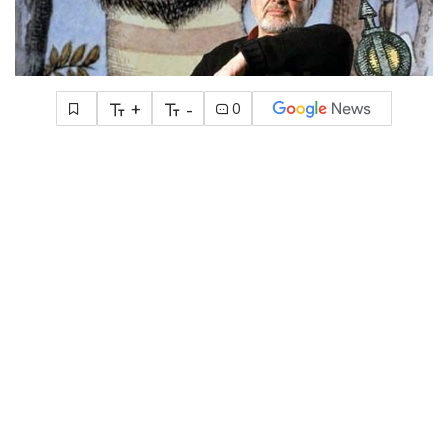
+
-
0