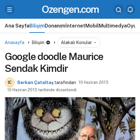
Ozengen.com
Ana Sayfa
Bilişim
Donanım
İnternet
Mobil
Multimedya
Oyun
Anasayfa
Bilişim
Alakalı Konular
Google doodle Maurice
Sendak Kimdir
Serkan Çataltaş
tarafından
10 Haziran 2013
10 Haziran 2013 tarihinde düzenlendi