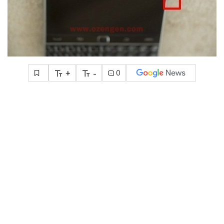
+
-
0