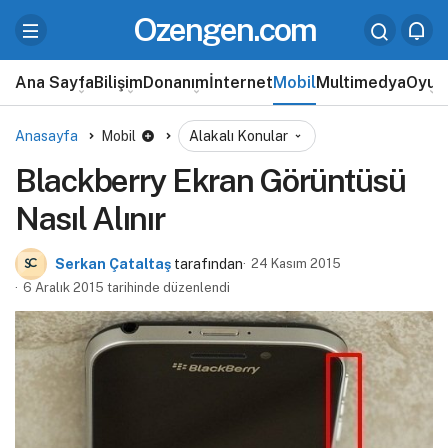
Ozengen.com
Ana Sayfa
Bilişim
Donanım
İnternet
Mobil
Multimedya
Oyun
Anasayfa
Mobil
Alakalı Konular
Blackberry Ekran Görüntüsü
Nasıl Alınır
Serkan Çataltaş
tarafından
24 Kasım 2015
6 Aralık 2015 tarihinde düzenlendi