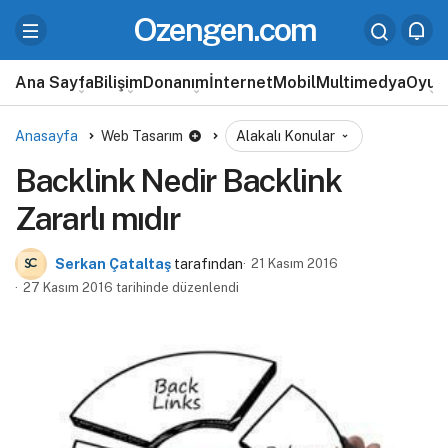
Ozengen.com
Ana Sayfa
Bilişim
Donanım
İnternet
Mobil
Multimedya
Oyun
Anasayfa
Web Tasarım
Alakalı Konular
Backlink Nedir Backlink
Zararlı mıdır
Serkan Çataltaş
tarafından
21 Kasım 2016
27 Kasım 2016 tarihinde düzenlendi