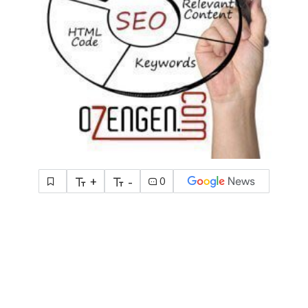
+
-
0