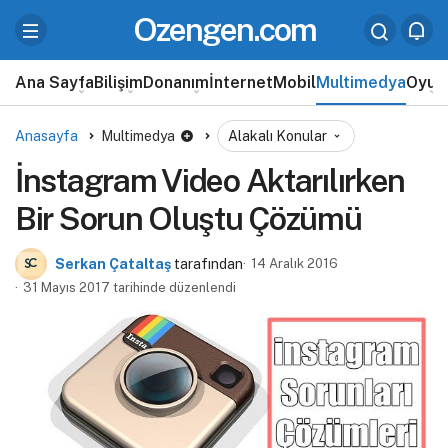
Ozengen.com
Ana Sayfa
Bilişim
Donanım
İnternet
Mobil
Multimedya
Oyun
Anasayfa
Multimedya
Alakalı Konular
İnstagram Video Aktarılırken
Bir Sorun Oluştu Çözümü
Serkan Çataltaş
tarafından
14 Aralık 2016
31 Mayıs 2017 tarihinde düzenlendi