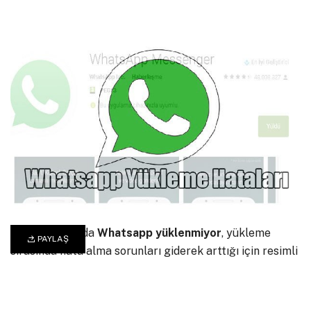
Son zamanlarda
Whatsapp
yüklenmiyor
, yükleme
PAYLAŞ
sırasında hata alma sorunları giderek arttığı için resimli
bir anlatımla, yükleme sorunları ve çözüm yöntemlerini
sizler için bir araya getirdik. Samsung , iPhone, Lg ,
General Mobile, Sony telefonlar başta olmak üzere