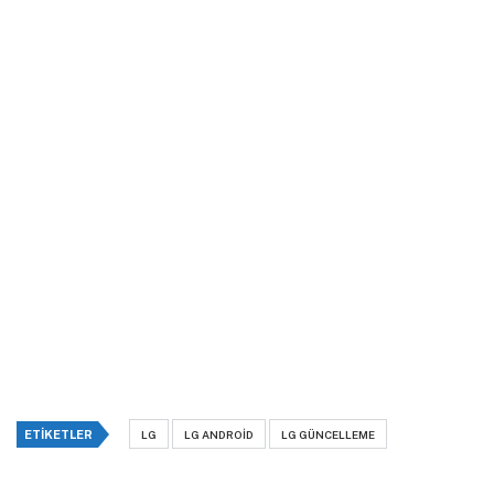
ETIKETLER
LG
LG ANDROID
LG GÜNCELLEME