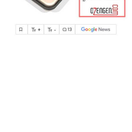
+
-
13